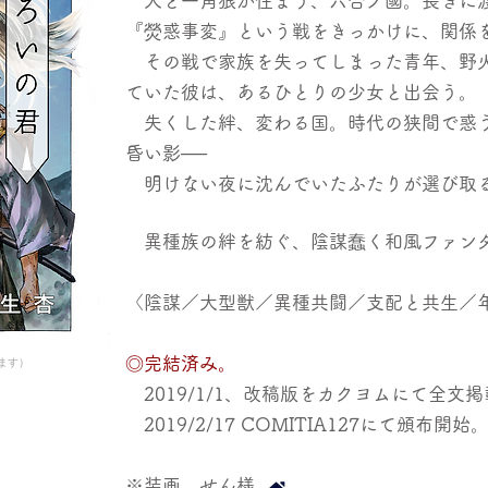
人と一角狼が住まう、六合ノ國。長きに
『熒惑事変』という戦をきっかけに、関係
その戦で家族を失ってしまった青年、野火
ていた彼は、あるひとりの少女と出会う。
失くした絆、変わる国。時代の狭間で惑う
昏い影──
​ 明けない夜に沈んでいたふたりが選び取
​ 異種族の絆を紡ぐ、陰謀蠢く和風ファン
〈陰謀／大型獣／異種共闘／支配と共生／
◎完結済み。
ます）
2019/1/1、改稿版をカクヨムにて全文掲
2019/2/17 COMITIA127にて頒布開始
※装画 せん様