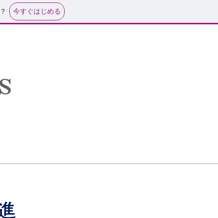
今すぐはじめる
？
s
進