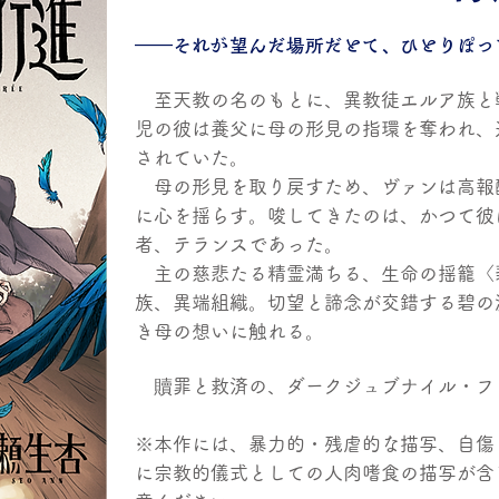
​――それが望んだ場所だとて、ひとりぽ
至天教の名のもとに、異教徒エルア族と
児の彼は養父に母の形見の指環を奪われ、
されていた。
母の形見を取り戻すため、ヴァンは高報
に心を揺らす。唆してきたのは、かつて彼
者、テランスであった。
主の慈悲たる精霊満ちる、生命の揺籠〈
族、異端組織。切望と諦念が交錯する碧の
き母の想いに触れる。
贖罪と救済の、ダークジュブナイル・フ
※本作には、暴力的・残虐的な描写、自傷
に宗教的儀式としての人肉嗜食の描写が含