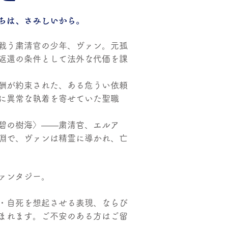
っちは、さみしいから。
戦う粛清官の少年、ヴァン。元孤
返還の条件として法外な代価を課
酬が約束された、ある危うい依頼
に異常な執着を寄せていた聖職
碧の樹海〉――粛清官、エルア
淵で、ヴァンは精霊に導かれ、亡
ァンタジー。
・自死を想起させる表現、ならび
まれます。ご不安のある方はご留