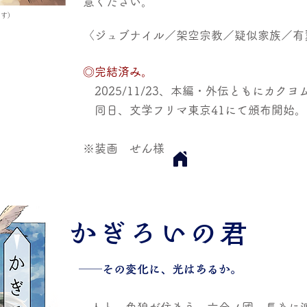
意ください。
ます）
〈ジュブナイル／架空宗教／疑似家族／有
◎完結済み。
2025/11/23、本編・外伝ともにカク
同日、文学フリマ東京41にて頒布開始。
※装画 せん様
​かぎろいの君
──その変化に、光はあるか。