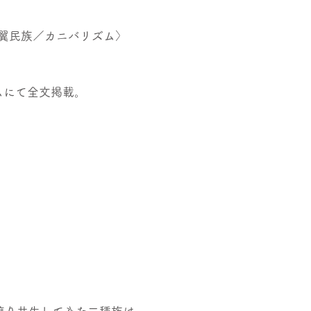
翼民族／カニバリズム〉
ヨムにて全文掲載。