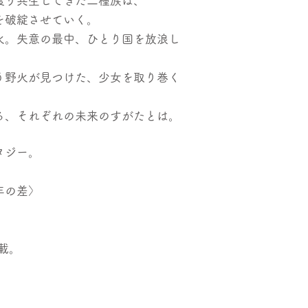
渡り共生してきた二種族は、
を破綻させていく。
。失意の最中、ひとり国を放浪し
野火が見つけた、少女を取り巻く
る、それぞれの未来のすがたとは。
タジー。
年の差〉
載。
。