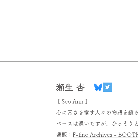
​瀬生 杏
[ Seo Ann ]
心に青さを宿す人々の物語を綴
ペースは遅いですが、ひっそり
​通販：
F-line Archives - BOOT